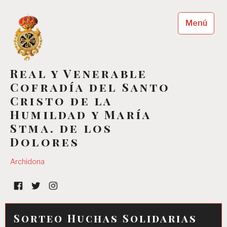
Saltar
al
Menú
contenido
Real y Venerable
Cofradía del Santo
Cristo de la
Humildad y María
Stma. de los
Dolores
Archidona
Facebook
Twitter
Instagram
Sorteo Huchas Solidarias