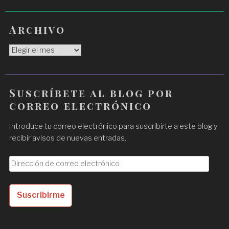
Archivo
Archivo
Suscríbete al blog por
correo electrónico
Introduce tu correo electrónico para suscribirte a este blog y
recibir avisos de nuevas entradas.
D
i
r
Suscribirme
e
c
c