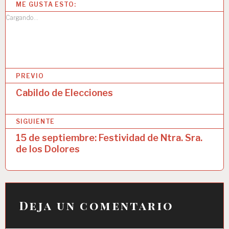
ME GUSTA ESTO:
Cargando...
N
PREVIO
a
Cabildo de Elecciones
v
SIGUIENTE
e
15 de septiembre: Festividad de Ntra. Sra.
g
de los Dolores
a
c
i
Deja un comentario
ó
n